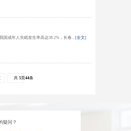
年人失眠发生率高达38.2%，长春...
[全文]
页
共
5
页
44
条
的疑问？