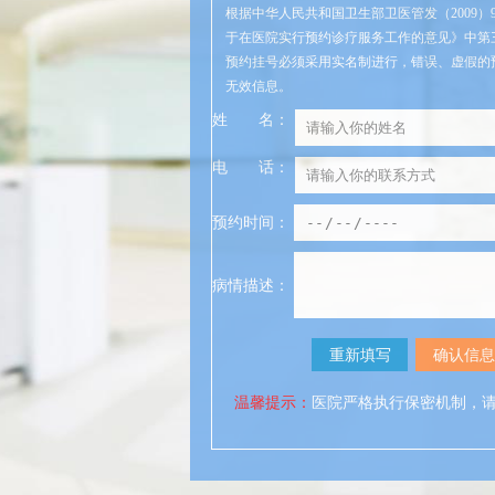
根据中华人民共和国卫生部卫医管发（2009）
于在医院实行预约诊疗服务工作的意见》中第
预约挂号必须采用实名制进行，错误、虚假的
无效信息。
姓
名
：
电
话
：
预约时间：
病情描述：
温馨提示：
医院严格执行保密机制，