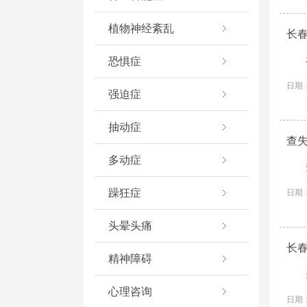
植物神经紊乱
长
恐惧症
日期：
强迫症
抽动症
查
多动症
躁狂症
日期：
头晕头痛
长
精神障碍
心理咨询
日期：