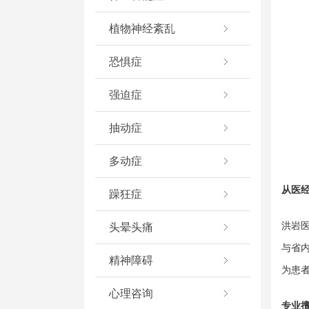
植物神经紊乱
恐惧症
强迫症
抽动症
多动症
从医
躁狂症
洪岩
头晕头痛
与省
精神障碍
为患
心理咨询
专业擅