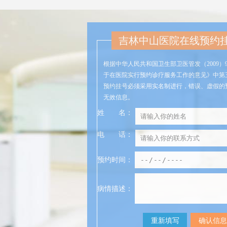
吉林中山医院在线预约
根据中华人民共和国卫生部卫医管发（2009）
于在医院实行预约诊疗服务工作的意见》中第
预约挂号必须采用实名制进行，错误、虚假的
无效信息。
姓
名
：
电
话
：
预约时间：
病情描述：