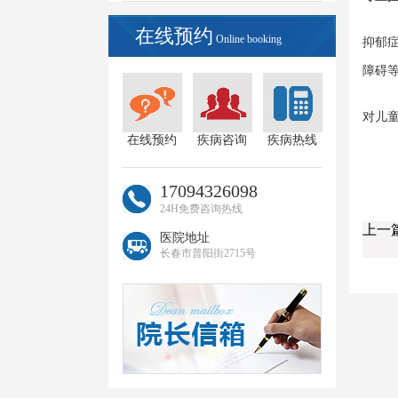
在线预约
Online booking
抑郁
障碍
对儿
在线预约
疾病咨询
疾病热线
17094326098
24H免费咨询热线
上一
医院地址
长春市普阳街2715号