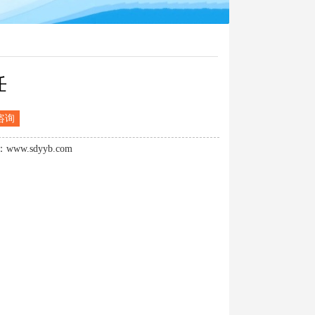
任
咨询
.sdyyb.com