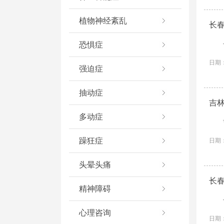
植物神经紊乱
长
恐惧症
日期：
强迫症
抽动症
吉
多动症
躁狂症
日期：
头晕头痛
长
精神障碍
心理咨询
日期：