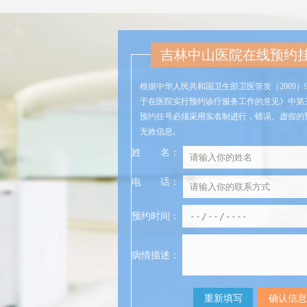
吉林中山医院在线预约
根据中华人民共和国卫生部卫医管发（2009）
于在医院实行预约诊疗服务工作的意见》中第
预约挂号必须采用实名制进行，错误、虚假的
无效信息。
姓
名
：
电
话
：
预约时间：
病情描述：