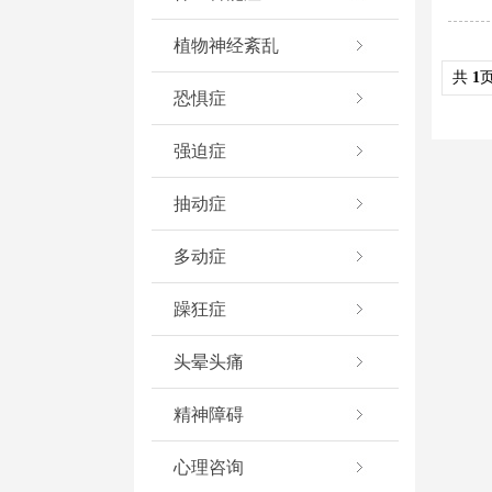
植物神经紊乱
共
1
恐惧症
强迫症
抽动症
多动症
躁狂症
头晕头痛
精神障碍
心理咨询