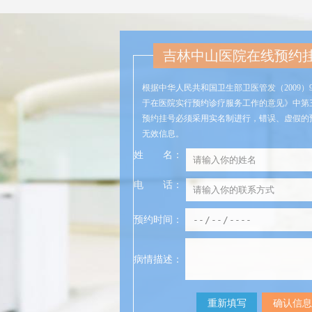
吉林中山医院在线预约
根据中华人民共和国卫生部卫医管发（2009）
于在医院实行预约诊疗服务工作的意见》中第
预约挂号必须采用实名制进行，错误、虚假的
无效信息。
姓
名
：
电
话
：
预约时间：
病情描述：