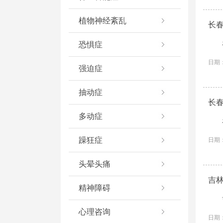
植物神经紊乱
长
恐惧症
日期：
强迫症
抽动症
长
多动症
躁狂症
日期：
头晕头痛
吉
精神障碍
心理咨询
日期：