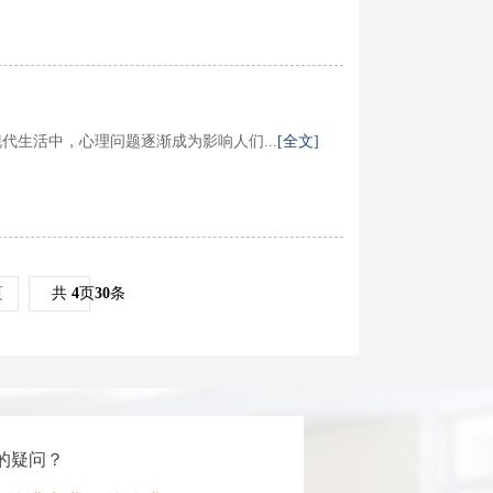
生活中，心理问题逐渐成为影响人们...
[全文]
页
共
4
页
30
条
的疑问？