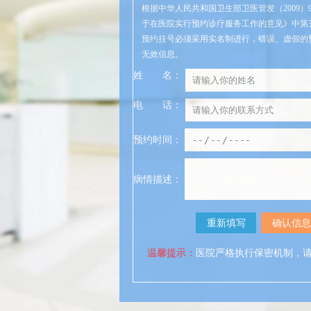
根据中华人民共和国卫生部卫医管发（2009）
于在医院实行预约诊疗服务工作的意见》中第
预约挂号必须采用实名制进行，错误、虚假的
无效信息。
姓
名
：
电
话
：
预约时间：
病情描述：
温馨提示：
医院严格执行保密机制，